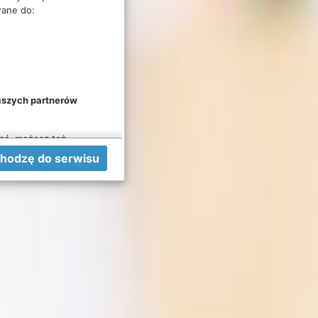
wane do:
naszych partnerów
nąć, możesz też
dzieć się więcej lub
Akceptuję i przechodzę do serwisu
ń zaawansowanych”.
ziesz w