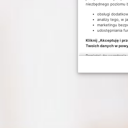
niezbędnego poziomu b
obsługi dodatkow
analizy tego, w j
marketingu bezp
udostępniania fu
Kliknij „Akceptuję i p
Twoich danych w powy
Pamiętaj, że wyrażenie
wycofać zgodę na przet
chcesz przeprowadzić 
Więcej informacji na t
Polityce cookies
.