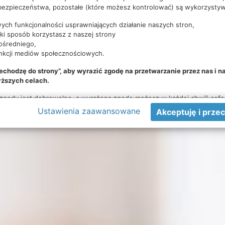
ezpieczeństwa, pozostałe (które możesz kontrolować) są wykorzysty
ych funkcjonalności usprawniających działanie naszych stron,
aki sposób korzystasz z naszej strony
ośredniego,
nkcji mediów społecznościowych.
rzechodzę do strony”, aby wyrazić zgodę na przetwarzanie przez nas i 
ższych celach.
 zgody jest dobrowolne, a wyrażoną zgodę możesz w każdej chwili cof
warzanie Twoich danych tylko w niektórych celach. Jeżeli chcesz dowie
Ustawienia zaawansowane
konfigurację szczegółową - możesz tego dokonać za pomocą „Ustawie
emat wykorzystywania narzędzi zewnętrznych na naszych stronach znajd